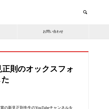

お問い合わせ
.新見正則のオックスフォ
した
の新見正則先生のYouTubeチャンネルを