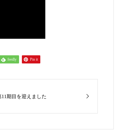
feedly
Pin it
第11期目を迎えました